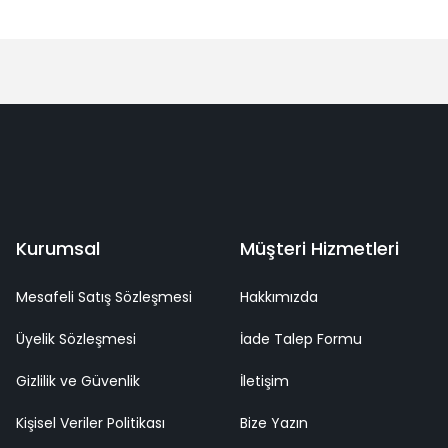
Bu ürüne ilk yorumu siz yapın!
Yorum Yaz
deme
Kaliteli Hizmet
Mutlu Müşteri
Surpriz Hediyeler
Kurumsal
Müşteri Hizmetleri
Mesafeli Satış Sözleşmesi
Hakkımızda
Üyelik Sözleşmesi
İade Talep Formu
Gizlilik ve Güvenlik
İletişim
Kişisel Veriler Politikası
Bize Yazın