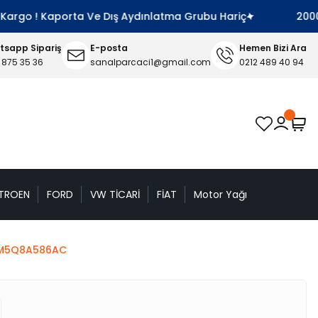
argo ! Kaporta Ve Dış Aydınlatma Grubu Hariç
2000 TL 
sapp Sipariş
E-posta
Hemen Bizi Ara
 875 35 36
sanalparcaci1@gmail.com
0212 489 40 94
TROEN
FORD
VW TİCARİ
FİAT
Motor Yağı
 3M5Q8A586AC