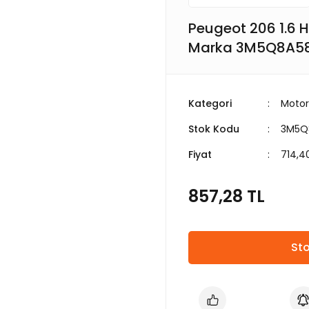
Peugeot 206 1.6 
Marka 3M5Q8A5
Kategori
Motor
Stok Kodu
3M5Q
Fiyat
714,4
857,28 TL
Sto