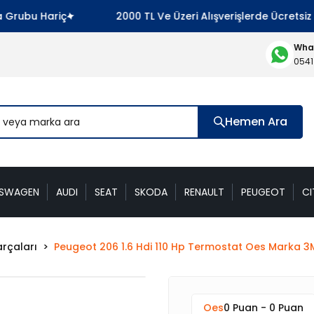
rubu Hariç
2000 TL Ve Üzeri Alışverişlerde Ücretsiz K
What
0541
Hemen Ara
KSWAGEN
AUDI
SEAT
SKODA
RENAULT
PEUGEOT
CI
rçaları
Peugeot 206 1.6 Hdi 110 Hp Termostat Oes Marka
Oes
0 Puan - 0 Puan