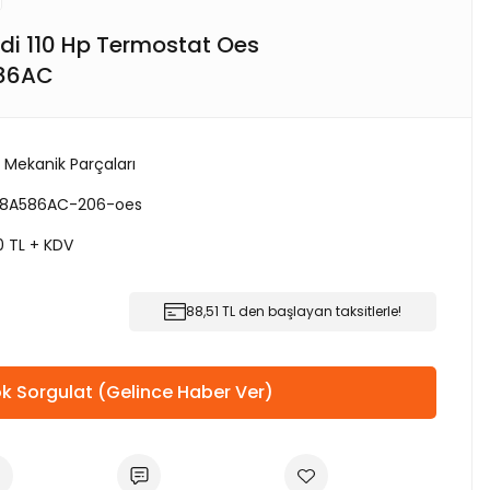
Hdi 110 Hp Termostat Oes
86AC
 Mekanik Parçaları
8A586AC-206-oes
0 TL + KDV
88,51 TL den başlayan taksitlerle!
k Sorgulat (Gelince Haber Ver)