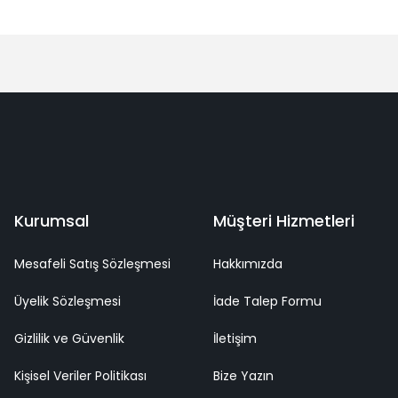
Bu ürüne ilk yorumu siz yapın!
Yorum Yaz
deme
Kaliteli Hizmet
Mutlu Müşteri
Surpriz Hediyeler
Kurumsal
Müşteri Hizmetleri
Mesafeli Satış Sözleşmesi
Hakkımızda
Üyelik Sözleşmesi
İade Talep Formu
Gizlilik ve Güvenlik
İletişim
Kişisel Veriler Politikası
Bize Yazın