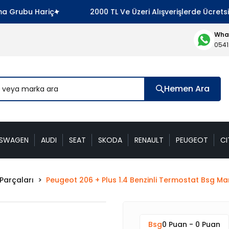
Grubu Hariç
2000 TL Ve Üzeri Alışverişlerde Ücretsiz 
What
0541
Hemen Ara
KSWAGEN
AUDI
SEAT
SKODA
RENAULT
PEUGEOT
CI
Parçaları
Peugeot 206 + Plus 1.4 Benzinli Termostat Bsg Ma
Bsg
0 Puan - 0 Puan