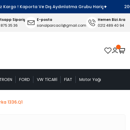
Kargo ! Kaporta Ve Dış Aydınlatma Grubu Hariç
2000 T
sapp Sipariş
E-posta
Hemen Bizi Ara
 875 35 36
sanalparcaci1@gmail.com
0212 489 40 94
TROEN
FORD
VW TİCARİ
FİAT
Motor Yağı
rka 1336.Q1