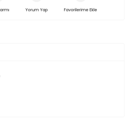
larmı
Yorum Yap
m