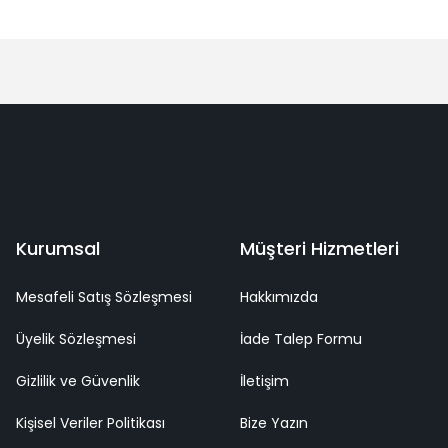
Bu ürüne ilk yorumu siz yapın!
Yorum Yaz
deme
Kaliteli Hizmet
Mutlu Müşteri
Surpriz Hediyeler
Kurumsal
Müşteri Hizmetleri
Mesafeli Satış Sözleşmesi
Hakkımızda
Üyelik Sözleşmesi
İade Talep Formu
Gizlilik ve Güvenlik
İletişim
Kişisel Veriler Politikası
Bize Yazın