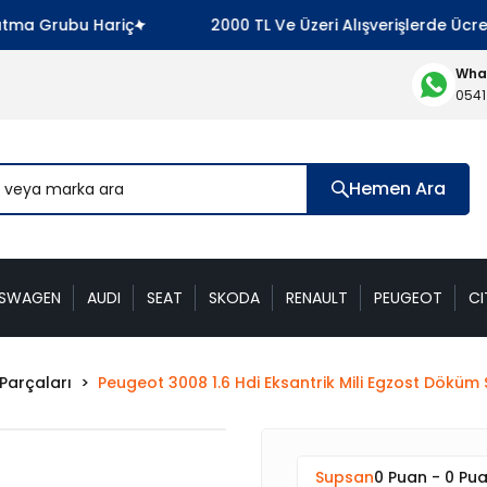
ma Grubu Hariç
2000 TL Ve Üzeri Alışverişlerde Ücret
What
0541
Hemen Ara
KSWAGEN
AUDI
SEAT
SKODA
RENAULT
PEUGEOT
CI
Parçaları
Peugeot 3008 1.6 Hdi Eksantrik Mili Egzost Dö
Supsan
0 Puan - 0 Pu