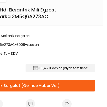
Hdi Eksantrik Mili Egzost
Marka 3M5Q6A273AC
 Mekanik Parçaları
6A273AC-3008-supsan
55 TL + KDV
389,45 TL den başlayan taksitlerle!
k Sorgulat (Gelince Haber Ver)