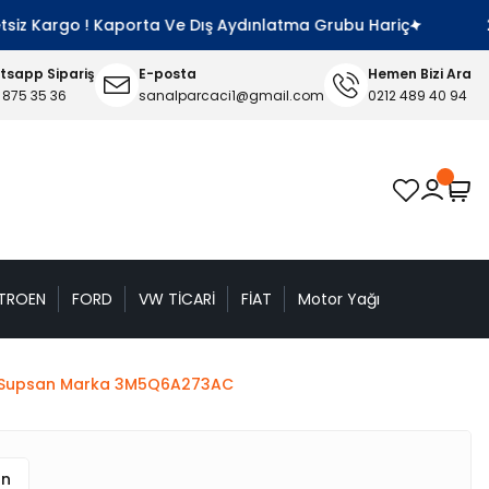
siz Kargo ! Kaporta Ve Dış Aydınlatma Grubu Hariç
200
sapp Sipariş
E-posta
Hemen Bizi Ara
 875 35 36
sanalparcaci1@gmail.com
0212 489 40 94
TROEN
FORD
VW TİCARİ
FİAT
Motor Yağı
küm Supsan Marka 3M5Q6A273AC
an