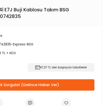
.4İ E7J Buji Kablosu Takım BSG
00742835
ss
742835-Express-BSG
8 TL + KDV
47,37 TL den başlayan taksitlerle!
k Sorgulat (Gelince Haber Ver)