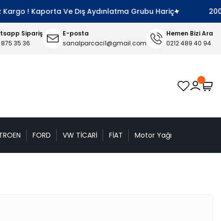
Kargo ! Kaporta Ve Dış Aydınlatma Grubu Hariç
2000 TL
sapp Sipariş
E-posta
Hemen Bizi Ara
 875 35 36
sanalparcaci1@gmail.com
0212 489 40 94
TROEN
FORD
VW TİCARİ
FİAT
Motor Yağı