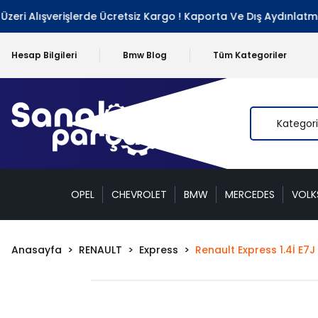
i Alışverişlerde Ücretsiz Kargo ! Kaporta Ve Dış Aydınlatma G
Hesap Bilgileri
Bmw Blog
Tüm Kategoriler
OPEL
CHEVROLET
BMW
MERCEDES
VOL
Anasayfa
RENAULT
Express
Renault Express 1.4İ E