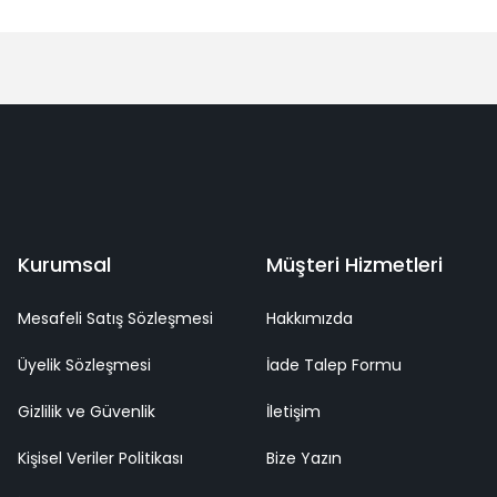
Bu ürüne ilk yorumu siz yapın!
Yorum Yaz
deme
Kaliteli Hizmet
Mutlu Müşteri
Surpriz Hediyeler
Kurumsal
Müşteri Hizmetleri
Mesafeli Satış Sözleşmesi
Hakkımızda
Üyelik Sözleşmesi
İade Talep Formu
Gizlilik ve Güvenlik
İletişim
Kişisel Veriler Politikası
Bize Yazın