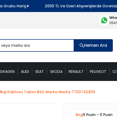
rubu Hariç
2000 TL Ve Üzeri Alışverişlerde Ücretsiz 
What
0541
Hemen Ara
KSWAGEN
AUDI
SEAT
SKODA
RENAULT
PEUGEOT
CI
7J Buji Kablosu Takım BSG Marka Marka 7700742835
Bsg
0 Puan - 0 Puan