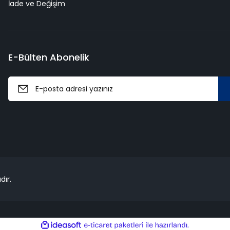
İade ve Değişim
E-Bülten Abonelik
dır.
ile
ideasoft
e-