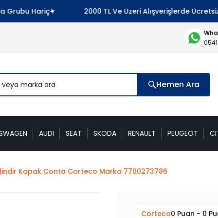
rubu Hariç
2000 TL Ve Üzeri Alışverişlerde Ücretsiz 
What
0541
Hemen Ara
KSWAGEN
AUDI
SEAT
SKODA
RENAULT
PEUGEOT
CI
 Silindir Kapak Conta Corteco Marka 7700273786
Corteco
0 Puan - 0 P