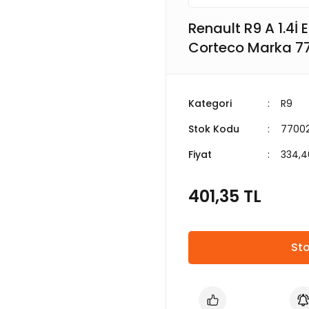
Renault R9 A 1.4İ
Corteco Marka 7
Kategori
R9
Stok Kodu
7700
Fiyat
334,4
401,35 TL
Sto