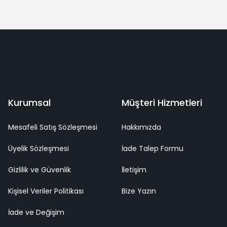
Yorum Yaz
deme
Kaliteli Hizmet
Mutlu Müşteri
Surpriz Hediyeler
Kurumsal
Müşteri Hizmetleri
Mesafeli Satış Sözleşmesi
Hakkımızda
Üyelik Sözleşmesi
İade Talep Formu
Gizlilik ve Güvenlik
İletişim
Kişisel Veriler Politikası
Bize Yazın
İade ve Değişim