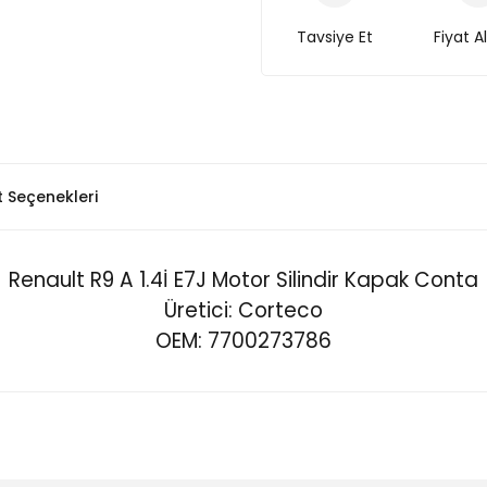
Tavsiye Et
Fiyat A
t Seçenekleri
Renault R9 A 1.4İ E7J Motor Silindir Kapak Conta
Üretici: Corteco
OEM: 7700273786
Bu ürüne ilk yorumu siz yapın!