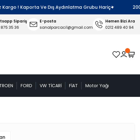
Kargo ! Kaporta Ve Dış Aydınlatma Grubu Hariç
2000 TL
sapp Sipariş
E-posta
Hemen Bizi Ara
 875 35 36
sanalparcaci1@gmail.com
0212 489 40 94
TROEN
FORD
VW TİCARİ
FİAT
Motor Yağı
uan