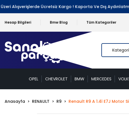
ri Alışverişlerde Ücretsiz Kargo ! Kaporta Ve Dış Aydınlatma G
Hesap Bilgileri
Bmw Blog
Tüm Kategoriler
OPEL
CHEVROLET
BMW
MERCEDES
VOL
Anasayfa
RENAULT
R9
Renault R9 A 1.4İ E7J Motor