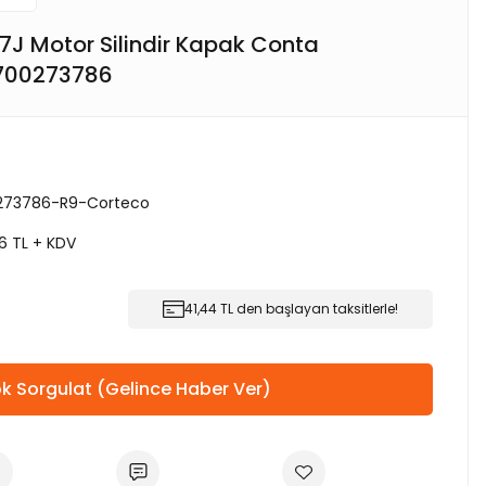
 E7J Motor Silindir Kapak Conta
700273786
273786-R9-Corteco
6 TL + KDV
41,44 TL den başlayan taksitlerle!
k Sorgulat (Gelince Haber Ver)