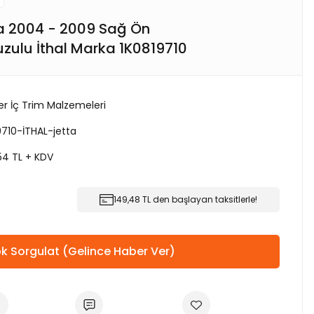
a 2004 - 2009 Sağ Ön
ulu İthal Marka 1K0819710
er İç Trim Malzemeleri
9710-İTHAL-jetta
,54 TL + KDV
149,48 TL den başlayan taksitlerle!
k Sorgulat (Gelince Haber Ver)