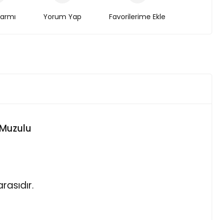
larmı
Yorum Yap
 Muzulu
rasıdır.