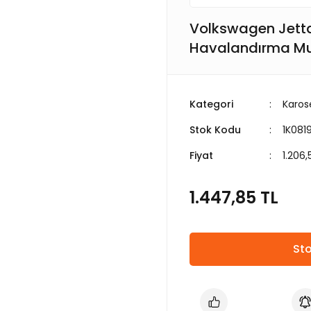
Volkswagen Jett
Havalandırma Muz
Kategori
Karos
Stok Kodu
1K081
Fiyat
1.206
1.447,85 TL
Sto