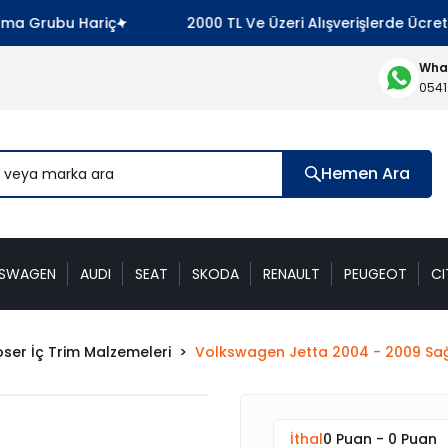
 Grubu Hariç
2000 TL Ve Üzeri Alışverişlerde Ücretsi
What
0541
Hemen Ara
KSWAGEN
AUDI
SEAT
SKODA
RENAULT
PEUGEOT
CI
ser İç Trim Malzemeleri
Volkswagen Jetta 2004 - 2009 Sağ
İthal
0 Puan - 0 Puan