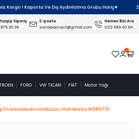
z Kargo ! Kaporta Ve Dış Aydınlatma Grubu Hariç
2000 
sapp Sipariş
E-posta
Hemen Bizi Ara
 875 35 36
sanalparcaci1@gmail.com
0212 489 40 94
TROEN
FORD
VW TİCARİ
FİAT
Motor Yağı
 Ön Havalandırma Muzulu İthal Marka 1K0819710