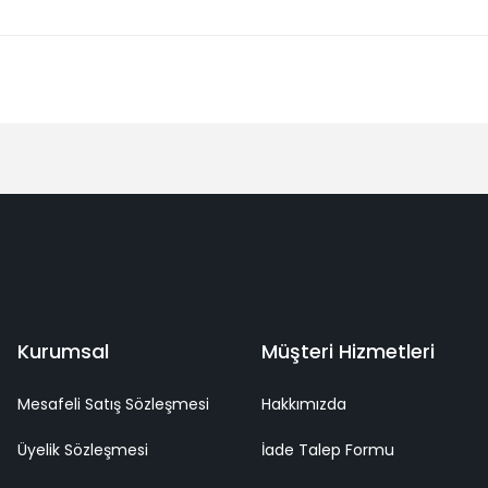
Bu ürüne ilk yorumu siz yapın!
Yorum Yaz
deme
Kaliteli Hizmet
Mutlu Müşteri
Surpriz Hediyeler
Kurumsal
Müşteri Hizmetleri
Mesafeli Satış Sözleşmesi
Hakkımızda
Üyelik Sözleşmesi
İade Talep Formu